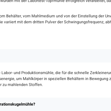
, wurden mit der Labortest-Topfmühle erfolgreich verarbeitet, d
 vom Behälter, vom Mahlmedium und von der Einstellung der U
gie variiert mit dem dritten Pulver der Schwingungsfrequenz, 
e Labor- und Produktionsmühle, die für die schnelle Zerkleine
senergie, um Mahlkörper in speziellen Behältern in Bewegung zu
er zu mahlenden Stoffen.
brationskugelmühle?